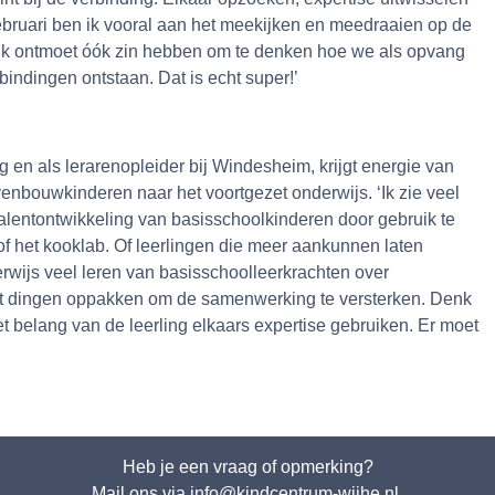
ebruari ben ik vooral aan het meekijken en meedraaien op de
e ik ontmoet óók zin hebben om te denken hoe we als opvang
indingen ontstaan. Dat is echt super!’
n als lerarenopleider bij Windesheim, krijgt energie van
venbouwkinderen naar het voortgezet onderwijs. ‘Ik zie veel
 talentontwikkeling van basisschoolkinderen door gebruik te
of het kooklab. Of leerlingen die meer aankunnen laten
rwijs veel leren van basisschoolleerkrachten over
eet dingen oppakken om de samenwerking te versterken. Denk
t belang van de leerling elkaars expertise gebruiken. Er moet
Heb je een vraag of opmerking?
Mail ons via info@kindcentrum-wijhe.nl.