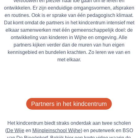
vertrouwen en plezier naar toe gaan om te leren en
ontwikkelen. Er zijn eenduidige omgangsvormen, afspraken
en routines. Ook is er sprake van één pedagogisch klimaat.
Dat komt omdat de partners in het kindcentrum intensief met
elkaar samenwerken met één gemeenschappelijk doel: de
ontwikkeling van kinderen in Wijhe en omgeving. Alle
partners kijken verder dan de muren van hun eigen
kennisgebied en bundelen krachten. Zo leren we van en
met elkaar.
Partners in het kindcentrum
Het kindcentrum biedt straks onderdak aan twee scholen
(
De Wije
en
Mijnpleinschool Wijhe
) en peuterwerk en BSO
van
De Bieeënkorf
. Bekijk
hier
een korte video waarin de