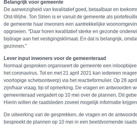
Belangrijk voor gemeente
De aanwezigheid van kwalitatief goed, betaalbaar en toekom
Olst-Wijhe. Ton Strien is er vanuit de gemeente als portefeuil
de gemeente haar inwoners een aantrekkelijke woonomgeving
opgroeien. “Daar horen kwalitatief sterke en gezonde onderwi
bijdrage aan het vestigingsklimaat. En dat is belangrijk, omdat
gezinnen.”
Lever input inwoners voor de gemeenteraad
Normaal gesproken organiseert de gemeente een inloopbijeen
het coronavirus. Tot en met 21 april 2021 kan iedereen reag
voorlopige schetsontwerp) via het reactieformulier. Op 28 april
zijn/haar vraag, tip of opmerking. De vragen en antwoorde
gemeenteraad vergadert op 10 mei over de plannen. Dit geb
Hierin willen de raadsleden zoveel mogelijk informatie krijge
De uitwerking van de gesprekken, de vragen en de antwoor
bespreekt de plannen op 10 mei in een beeldvormende raads