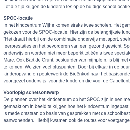
Tot die tijd krijgen de kinderen les op de huidige schoollocatie
SPOC-locatie
In het kindcentrum Wijhe komen straks twee scholen. Het ge
gekozen voor de SPOC-locatie. Hier zijn de belangrijkste fu
“Het draait hierbij om de combinatie onderwijs met sport, spe
leerprestaties en het bevorderen van een gezond gewicht. Sp
onderwijs en worden niet meer beperkt tot één à twee special
Mare. Ook Bart de Grunt, bestuurder van mijnplein, is blij met 
te komen. We zien veel pluspunten. Door bij elkaar in de buu
kinderopvang en peuterwerk de Bieënkorf naar het basisonderw
voortgezet onderwijs, voor die kinderen die voor de Capellen
Voorlopig schetsontwerp
De plannen over het kindcentrum op het SPOC zijn in een me
gemaakt om in beeld te krijgen hoe het kindcentrum ingepast
is mede ontstaan op basis van gesprekken met de schoolbest
aanwonenden. Hierbij kwamen ook de routes voor voetgangers,